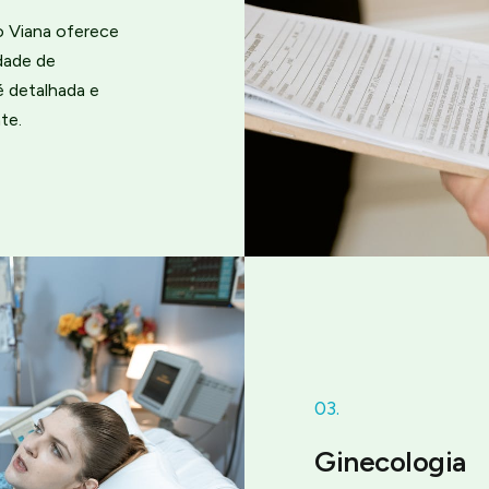
o Viana oferece
dade de
é detalhada e
te.
03.
Ginecologia