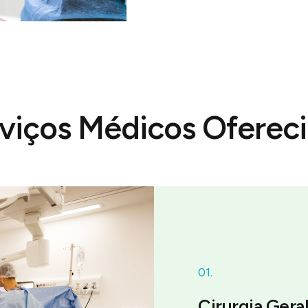
viços Médicos Oferec
01.
Cirurgia Gera