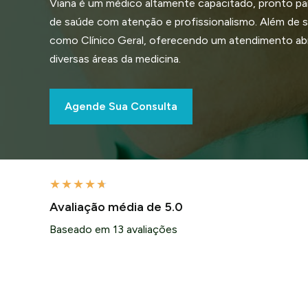
Viana é um médico altamente capacitado, pronto pa
de saúde com atenção e profissionalismo. Além de se
como Clínico Geral, oferecendo um atendimento a
diversas áreas da medicina.
Agende Sua Consulta
★
★
★
★
★
Avaliação média de 5.0
Baseado em 13 avaliações