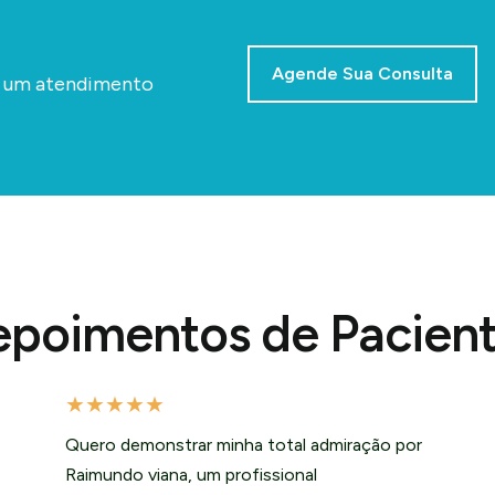
Agende Sua Consulta
a um atendimento
poimentos de Pacien
★
★
★
★
★
Quero demonstrar minha total admiração por
Raimundo viana, um profissional