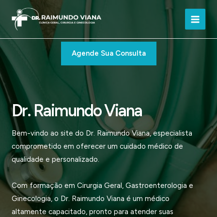
Ir
para
Main
o
conteúdo
Men
Agende Sua Consulta
Dr. Raimundo Viana
Bem-vindo ao site do Dr. Raimundo Viana, especialista
comprometido em oferecer um cuidado médico de
qualidade e personalizado.
Com formação em Cirurgia Geral, Gastroenterologia e
Ginecologia, o Dr. Raimundo Viana é um médico
altamente capacitado, pronto para atender suas