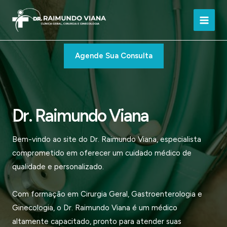
Ir
para
Main
o
conteúdo
Men
Agende Sua Consulta
Dr. Raimundo Viana
Bem-vindo ao site do Dr. Raimundo Viana, especialista
comprometido em oferecer um cuidado médico de
qualidade e personalizado.
Com formação em Cirurgia Geral, Gastroenterologia e
Ginecologia, o Dr. Raimundo Viana é um médico
altamente capacitado, pronto para atender suas