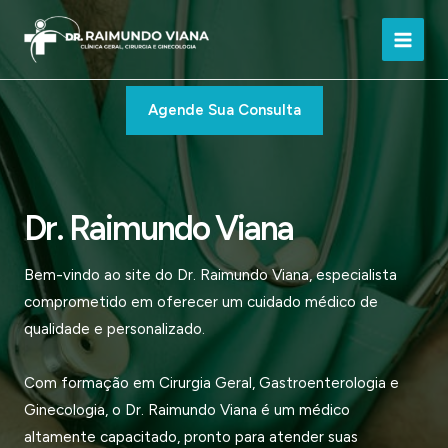
Ir
para
Main
o
conteúdo
Men
Agende Sua Consulta
Dr. Raimundo Viana
Bem-vindo ao site do Dr. Raimundo Viana, especialista
comprometido em oferecer um cuidado médico de
qualidade e personalizado.
Com formação em Cirurgia Geral, Gastroenterologia e
Ginecologia, o Dr. Raimundo Viana é um médico
altamente capacitado, pronto para atender suas