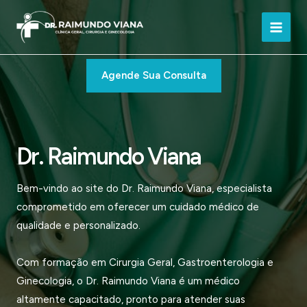
Ir
para
Main
o
conteúdo
Men
Agende Sua Consulta
Dr. Raimundo Viana
Bem-vindo ao site do Dr. Raimundo Viana, especialista
comprometido em oferecer um cuidado médico de
qualidade e personalizado.
Com formação em Cirurgia Geral, Gastroenterologia e
Ginecologia, o Dr. Raimundo Viana é um médico
altamente capacitado, pronto para atender suas