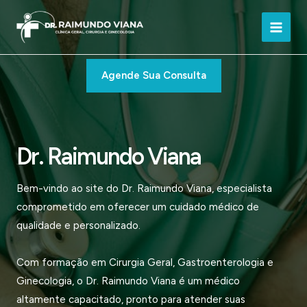
Ir
para
Main
o
conteúdo
Men
Agende Sua Consulta
Dr. Raimundo Viana
Bem-vindo ao site do Dr. Raimundo Viana, especialista
comprometido em oferecer um cuidado médico de
qualidade e personalizado.
Com formação em Cirurgia Geral, Gastroenterologia e
Ginecologia, o Dr. Raimundo Viana é um médico
altamente capacitado, pronto para atender suas