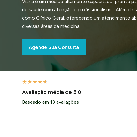
Viana é um médico altamente capacitado, pronto pa
de saúde com atenção e profissionalismo. Além de se
como Clínico Geral, oferecendo um atendimento a
diversas áreas da medicina.
Agende Sua Consulta
★
★
★
★
★
Avaliação média de 5.0
Baseado em 13 avaliações