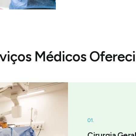
viços Médicos Oferec
01.
Cirurgia Gera