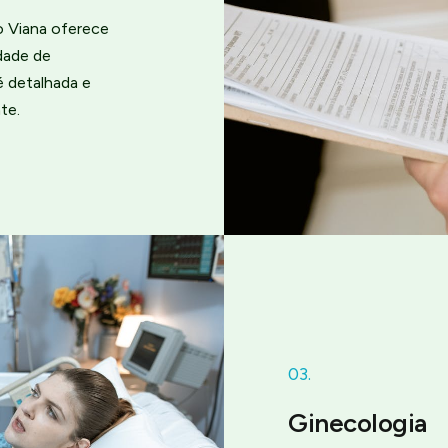
o Viana oferece
dade de
é detalhada e
te.
03.
Ginecologia