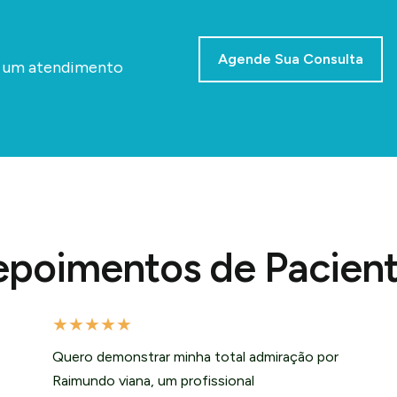
Agende Sua Consulta
a um atendimento
poimentos de Pacien
★
★
★
★
★
Quero demonstrar minha total admiração por
Raimundo viana, um profissional