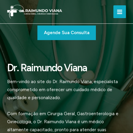
Ir
para
Main
o
conteúdo
Men
Agende Sua Consulta
Dr. Raimundo Viana
Bem-vindo ao site do Dr. Raimundo Viana, especialista
comprometido em oferecer um cuidado médico de
qualidade e personalizado.
Com formação em Cirurgia Geral, Gastroenterologia e
Ginecologia, o Dr. Raimundo Viana é um médico
altamente capacitado, pronto para atender suas