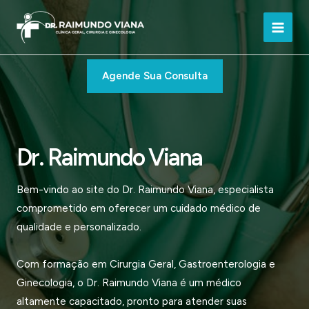
Ir
para
Main
o
conteúdo
Men
Agende Sua Consulta
Dr. Raimundo Viana
Bem-vindo ao site do Dr. Raimundo Viana, especialista
comprometido em oferecer um cuidado médico de
qualidade e personalizado.
Com formação em Cirurgia Geral, Gastroenterologia e
Ginecologia, o Dr. Raimundo Viana é um médico
altamente capacitado, pronto para atender suas