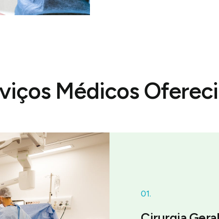
viços Médicos Oferec
01.
Cirurgia Gera