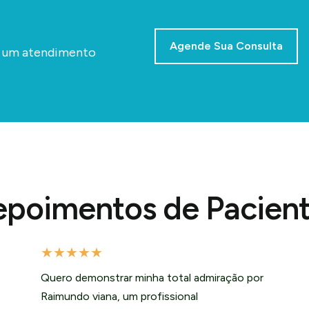
Agende Sua Consulta
a um atendimento
poimentos de Pacien
★
★
★
★
★
Quero demonstrar minha total admiração por
Raimundo viana, um profissional