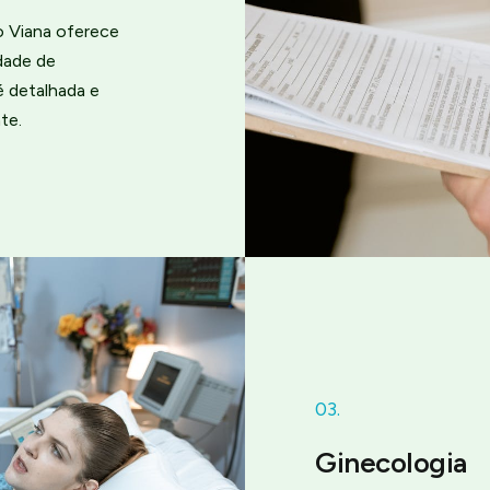
o Viana oferece
dade de
é detalhada e
te.
03.
Ginecologia