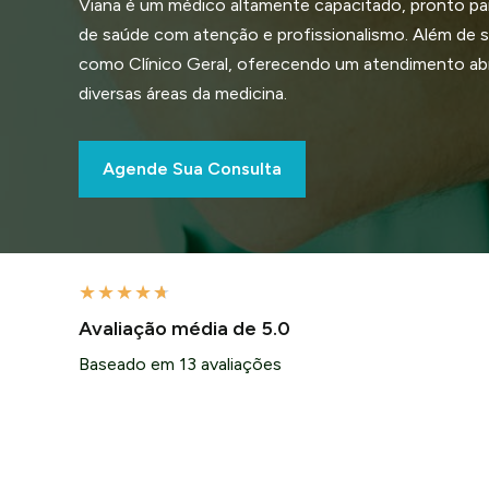
Viana é um médico altamente capacitado, pronto pa
de saúde com atenção e profissionalismo. Além de se
como Clínico Geral, oferecendo um atendimento a
diversas áreas da medicina.
Agende Sua Consulta
★
★
★
★
★
Avaliação média de 5.0
Baseado em 13 avaliações