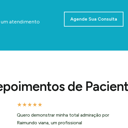
Agende Sua Consulta
a um atendimento
poimentos de Pacien
★
★
★
★
★
Quero demonstrar minha total admiração por
Raimundo viana, um profissional