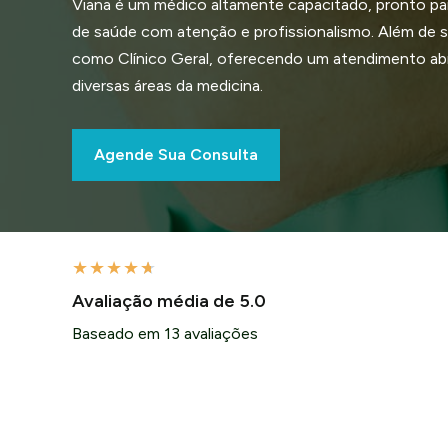
Viana é um médico altamente capacitado, pronto pa
de saúde com atenção e profissionalismo. Além de se
como Clínico Geral, oferecendo um atendimento a
diversas áreas da medicina.
Agende Sua Consulta
★
★
★
★
★
Avaliação média de 5.0
Baseado em 13 avaliações