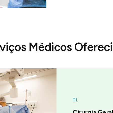
viços Médicos Oferec
01.
Cirurgia Gera