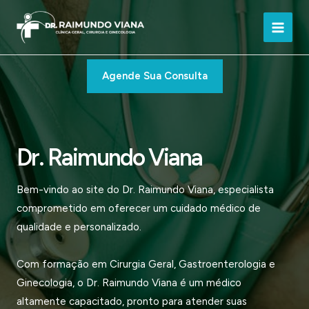
Ir
para
Main
o
conteúdo
Men
Agende Sua Consulta
Dr. Raimundo Viana
Bem-vindo ao site do Dr. Raimundo Viana, especialista
comprometido em oferecer um cuidado médico de
qualidade e personalizado.
Com formação em Cirurgia Geral, Gastroenterologia e
Ginecologia, o Dr. Raimundo Viana é um médico
altamente capacitado, pronto para atender suas