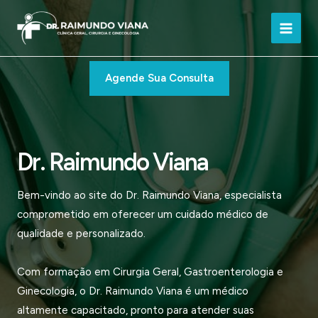
Ir
para
Main
o
conteúdo
Men
Agende Sua Consulta
Dr. Raimundo Viana
Bem-vindo ao site do Dr. Raimundo Viana, especialista
comprometido em oferecer um cuidado médico de
qualidade e personalizado.
Com formação em Cirurgia Geral, Gastroenterologia e
Ginecologia, o Dr. Raimundo Viana é um médico
altamente capacitado, pronto para atender suas