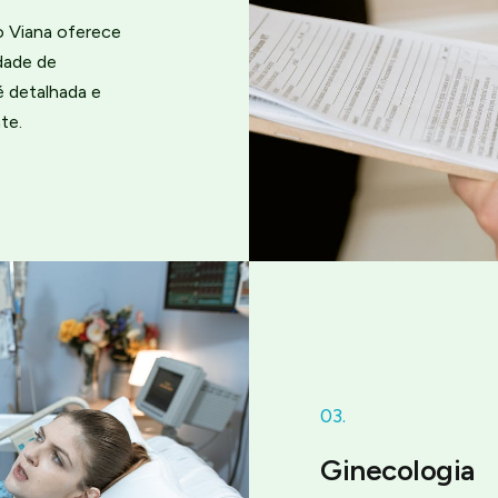
o Viana oferece
dade de
é detalhada e
te.
03.
Ginecologia