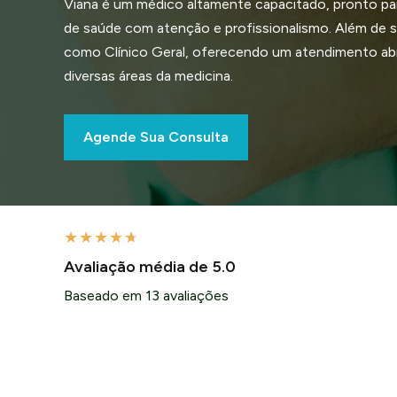
Viana é um médico altamente capacitado, pronto pa
de saúde com atenção e profissionalismo. Além de se
como Clínico Geral, oferecendo um atendimento a
diversas áreas da medicina.
Agende Sua Consulta
★
★
★
★
★
Avaliação média de 5.0
Baseado em 13 avaliações