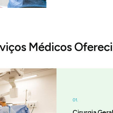
viços Médicos Oferec
01.
Cirurgia Gera