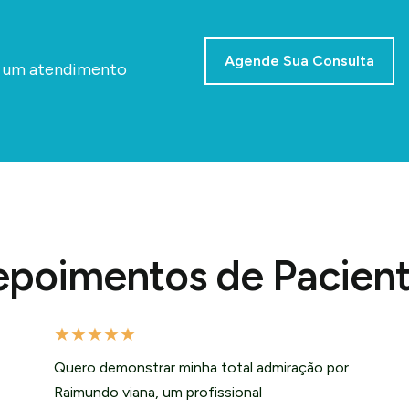
Agende Sua Consulta
a um atendimento
poimentos de Pacien
★
★
★
★
★
Quero demonstrar minha total admiração por
Raimundo viana, um profissional