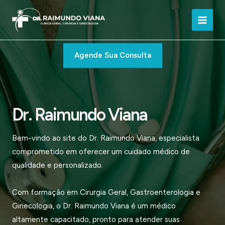
Ir
para
Main
o
conteúdo
Men
Agende Sua Consulta
Dr. Raimundo Viana
Bem-vindo ao site do Dr. Raimundo Viana, especialista
comprometido em oferecer um cuidado médico de
qualidade e personalizado.
Com formação em Cirurgia Geral, Gastroenterologia e
Ginecologia, o Dr. Raimundo Viana é um médico
altamente capacitado, pronto para atender suas