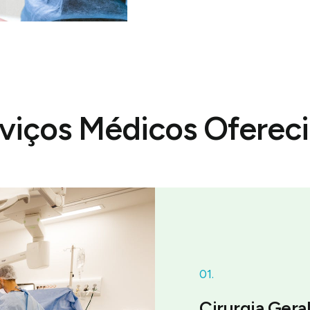
viços Médicos Oferec
01.
Cirurgia Gera