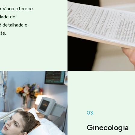
o Viana oferece
dade de
é detalhada e
te.
03.
Ginecologia