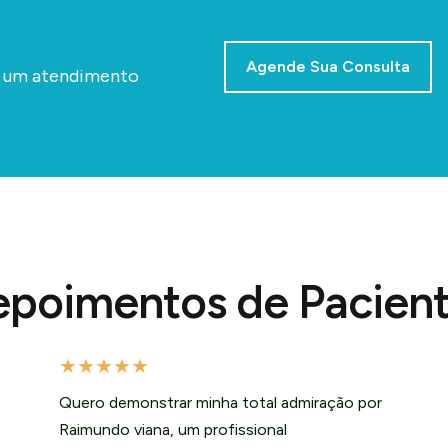
Agende Sua Consulta
a um atendimento
poimentos de Pacien
★
★
★
★
★
Quero demonstrar minha total admiração por
Raimundo viana, um profissional