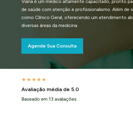
Viana é um médico altamente capacitado, pronto pa
de saúde com atenção e profissionalismo. Além de se
como Clínico Geral, oferecendo um atendimento a
diversas áreas da medicina.
Agende Sua Consulta
★
★
★
★
★
Avaliação média de 5.0
Baseado em 13 avaliações