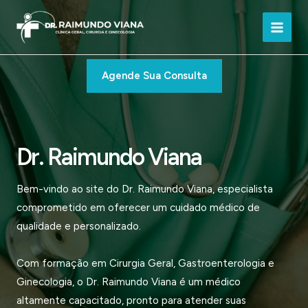
Ir
para
Main
o
conteúdo
Men
Agende Sua Consulta
Dr. Raimundo Viana
Bem-vindo ao site do Dr. Raimundo Viana, especialista
comprometido em oferecer um cuidado médico de
qualidade e personalizado.
Com formação em Cirurgia Geral, Gastroenterologia e
Ginecologia, o Dr. Raimundo Viana é um médico
altamente capacitado, pronto para atender suas