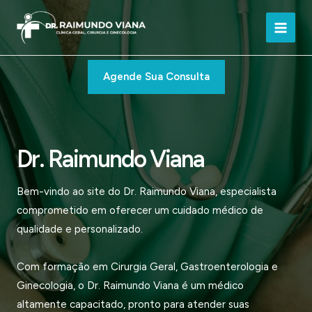
Ir
para
Main
o
conteúdo
Men
Agende Sua Consulta
Dr. Raimundo Viana
Bem-vindo ao site do Dr. Raimundo Viana, especialista
comprometido em oferecer um cuidado médico de
qualidade e personalizado.
Com formação em Cirurgia Geral, Gastroenterologia e
Ginecologia, o Dr. Raimundo Viana é um médico
altamente capacitado, pronto para atender suas