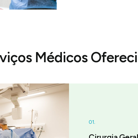
viços Médicos Oferec
01.
Cirurgia Gera