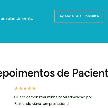
Agende Sua Consulta
a um atendimento
poimentos de Pacien
★
★
★
★
★
Quero demonstrar minha total admiração por
Raimundo viana, um profissional