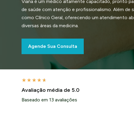
Viana é um médico altamente capacitado, pronto pa
de saúde com atenção e profissionalismo. Além de se
como Clínico Geral, oferecendo um atendimento a
diversas áreas da medicina.
Agende Sua Consulta
★
★
★
★
★
Avaliação média de 5.0
Baseado em 13 avaliações