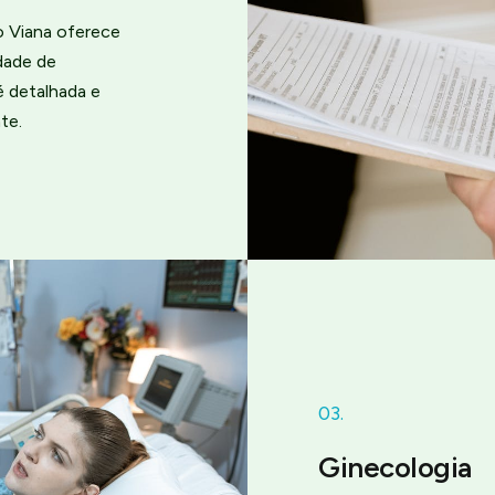
o Viana oferece
dade de
é detalhada e
te.
03.
Ginecologia