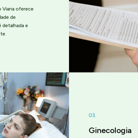
o Viana oferece
dade de
é detalhada e
te.
03.
Ginecologia