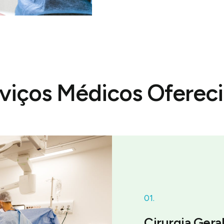
viços Médicos Oferec
01.
Cirurgia Gera