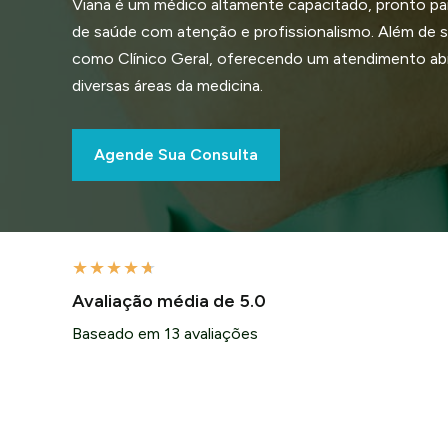
Viana é um médico altamente capacitado, pronto pa
de saúde com atenção e profissionalismo. Além de se
como Clínico Geral, oferecendo um atendimento a
diversas áreas da medicina.
Agende Sua Consulta
★
★
★
★
★
Avaliação média de 5.0
Baseado em 13 avaliações