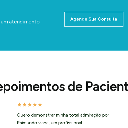
Agende Sua Consulta
a um atendimento
poimentos de Pacien
★
★
★
★
★
Quero demonstrar minha total admiração por
Raimundo viana, um profissional