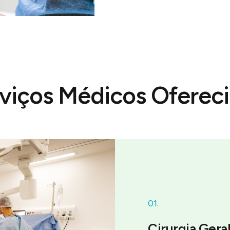
viços Médicos Oferec
01.
Cirurgia Gera