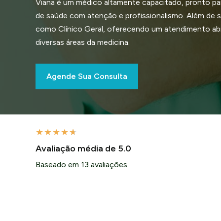
Viana é um médico altamente capacitado, pronto pa
de saúde com atenção e profissionalismo. Além de se
como Clínico Geral, oferecendo um atendimento a
diversas áreas da medicina.
Agende Sua Consulta
★
★
★
★
★
Avaliação média de 5.0
Baseado em 13 avaliações