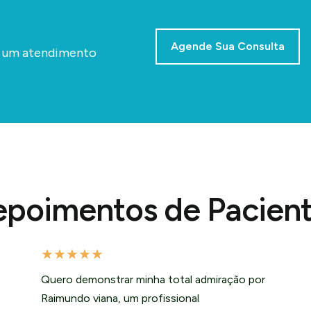
Agende Sua Consulta
a um atendimento
poimentos de Pacien
★
★
★
★
★
Quero demonstrar minha total admiração por
Raimundo viana, um profissional