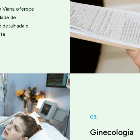
o Viana oferece
dade de
é detalhada e
te.
03.
Ginecologia