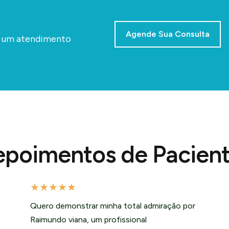
Agende Sua Consulta
a um atendimento
poimentos de Pacien
★
★
★
★
★
Quero demonstrar minha total admiração por
Raimundo viana, um profissional