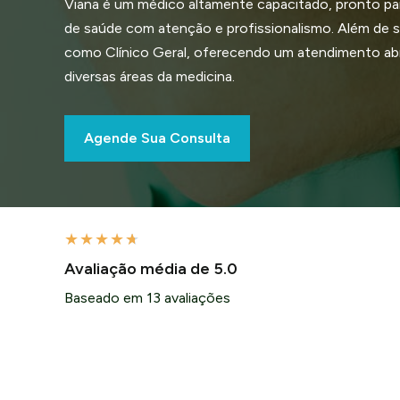
Viana é um médico altamente capacitado, pronto pa
de saúde com atenção e profissionalismo. Além de se
como Clínico Geral, oferecendo um atendimento a
diversas áreas da medicina.
Agende Sua Consulta
★
★
★
★
★
Avaliação média de 5.0
Baseado em 13 avaliações