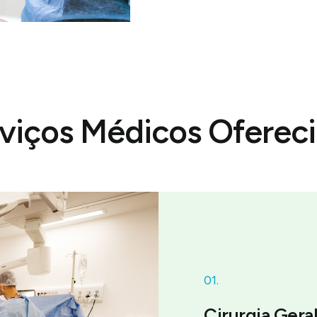
viços Médicos Oferec
01.
Cirurgia Gera