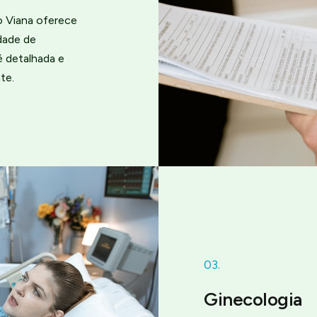
o Viana oferece
dade de
é detalhada e
te.
03.
Ginecologia