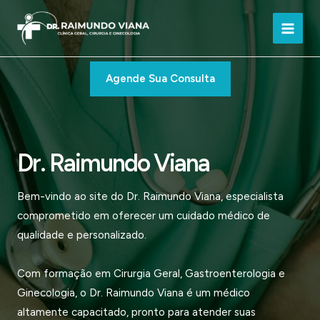
Ir
para
Main
o
conteúdo
Men
Agende Sua Consulta
Dr. Raimundo Viana
Bem-vindo ao site do Dr. Raimundo Viana, especialista
comprometido em oferecer um cuidado médico de
qualidade e personalizado.
Com formação em Cirurgia Geral, Gastroenterologia e
Ginecologia, o Dr. Raimundo Viana é um médico
altamente capacitado, pronto para atender suas