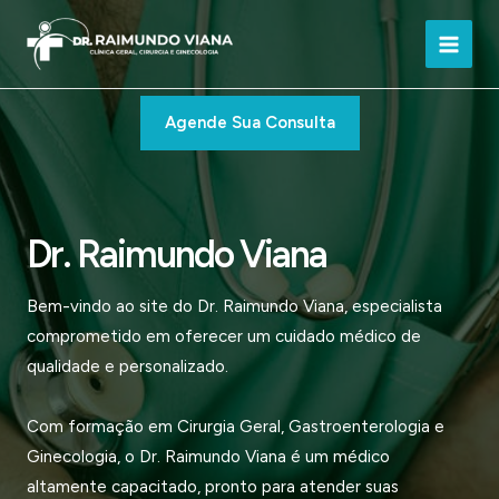
Ir
para
Main
o
conteúdo
Men
Agende Sua Consulta
Dr. Raimundo Viana
Bem-vindo ao site do Dr. Raimundo Viana, especialista
comprometido em oferecer um cuidado médico de
qualidade e personalizado.
Com formação em Cirurgia Geral, Gastroenterologia e
Ginecologia, o Dr. Raimundo Viana é um médico
altamente capacitado, pronto para atender suas