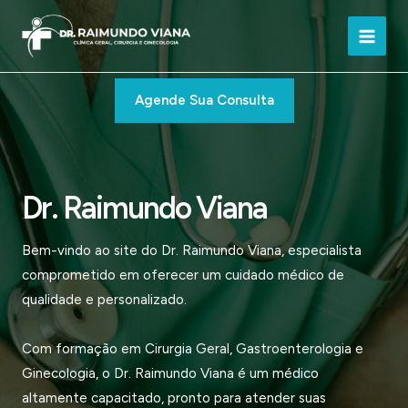
Ir
para
Main
o
conteúdo
Men
Agende Sua Consulta
Dr. Raimundo Viana
Bem-vindo ao site do Dr. Raimundo Viana, especialista
comprometido em oferecer um cuidado médico de
qualidade e personalizado.
Com formação em Cirurgia Geral, Gastroenterologia e
Ginecologia, o Dr. Raimundo Viana é um médico
altamente capacitado, pronto para atender suas