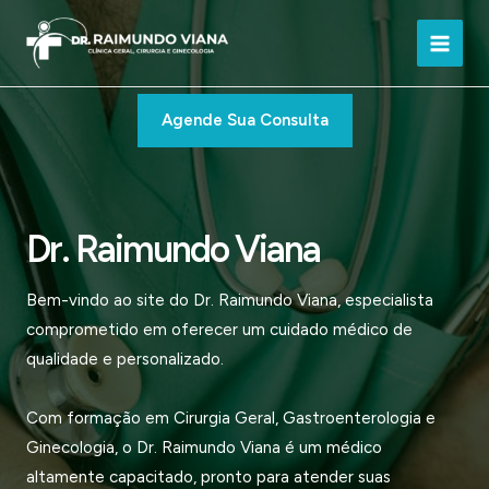
Ir
para
Main
o
conteúdo
Men
Agende Sua Consulta
Dr. Raimundo Viana
Bem-vindo ao site do Dr. Raimundo Viana, especialista
comprometido em oferecer um cuidado médico de
qualidade e personalizado.
Com formação em Cirurgia Geral, Gastroenterologia e
Ginecologia, o Dr. Raimundo Viana é um médico
altamente capacitado, pronto para atender suas