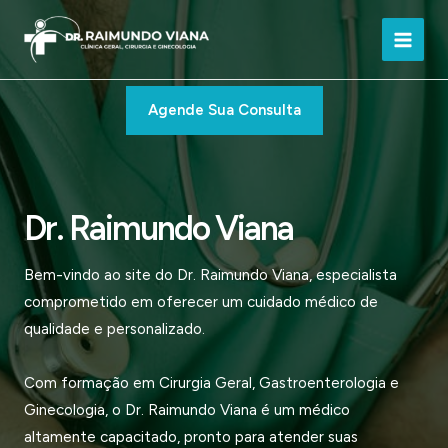
Ir
para
Main
o
conteúdo
Men
Agende Sua Consulta
Dr. Raimundo Viana
Bem-vindo ao site do Dr. Raimundo Viana, especialista
comprometido em oferecer um cuidado médico de
qualidade e personalizado.
Com formação em Cirurgia Geral, Gastroenterologia e
Ginecologia, o Dr. Raimundo Viana é um médico
altamente capacitado, pronto para atender suas