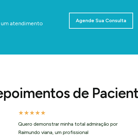
Agende Sua Consulta
a um atendimento
poimentos de Pacien
★
★
★
★
★
Quero demonstrar minha total admiração por
Raimundo viana, um profissional