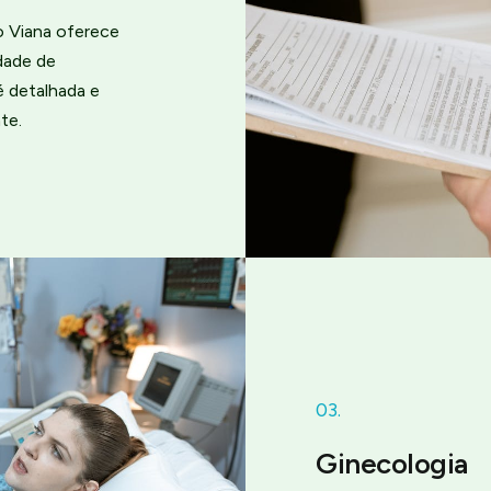
o Viana oferece
dade de
é detalhada e
te.
03.
Ginecologia