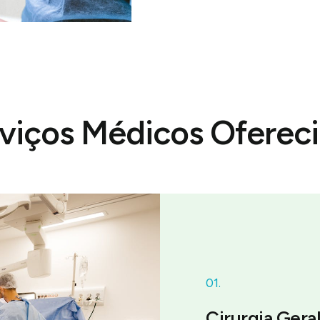
viços Médicos Oferec
01.
Cirurgia Gera