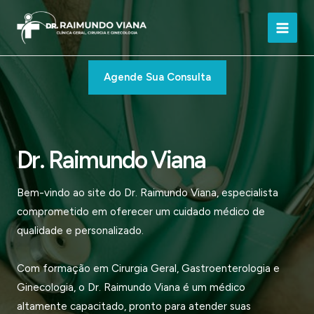
Ir
para
Main
o
conteúdo
Men
Agende Sua Consulta
Dr. Raimundo Viana
Bem-vindo ao site do Dr. Raimundo Viana, especialista
comprometido em oferecer um cuidado médico de
qualidade e personalizado.
Com formação em Cirurgia Geral, Gastroenterologia e
Ginecologia, o Dr. Raimundo Viana é um médico
altamente capacitado, pronto para atender suas