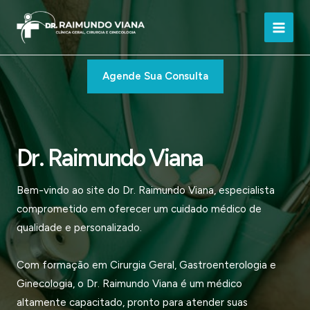
Ir
para
Main
o
conteúdo
Men
Agende Sua Consulta
Dr. Raimundo Viana
Bem-vindo ao site do Dr. Raimundo Viana, especialista
comprometido em oferecer um cuidado médico de
qualidade e personalizado.
Com formação em Cirurgia Geral, Gastroenterologia e
Ginecologia, o Dr. Raimundo Viana é um médico
altamente capacitado, pronto para atender suas