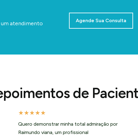
Agende Sua Consulta
a um atendimento
poimentos de Pacien
★
★
★
★
★
Quero demonstrar minha total admiração por
Raimundo viana, um profissional