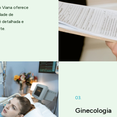
o Viana oferece
dade de
é detalhada e
te.
03.
Ginecologia