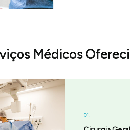
viços Médicos Oferec
01.
Cirurgia Gera