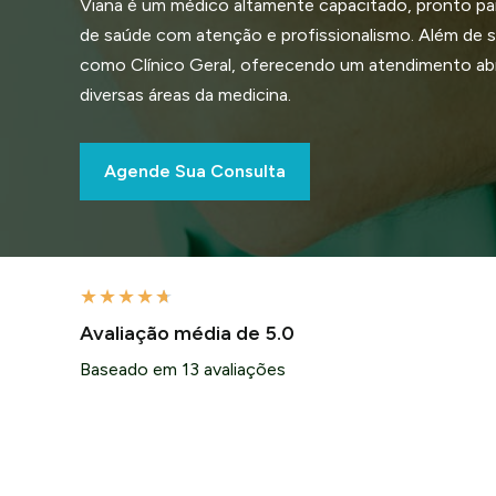
Viana é um médico altamente capacitado, pronto pa
de saúde com atenção e profissionalismo. Além de se
como Clínico Geral, oferecendo um atendimento a
diversas áreas da medicina.
Agende Sua Consulta
★
★
★
★
★
Avaliação média de 5.0
Baseado em 13 avaliações