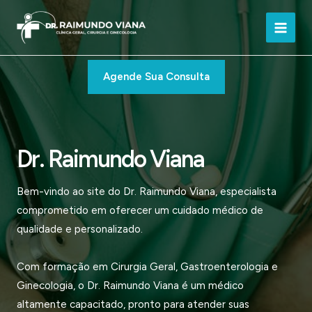
Ir
para
Main
o
conteúdo
Men
Agende Sua Consulta
Dr. Raimundo Viana
Bem-vindo ao site do Dr. Raimundo Viana, especialista
comprometido em oferecer um cuidado médico de
qualidade e personalizado.
Com formação em Cirurgia Geral, Gastroenterologia e
Ginecologia, o Dr. Raimundo Viana é um médico
altamente capacitado, pronto para atender suas